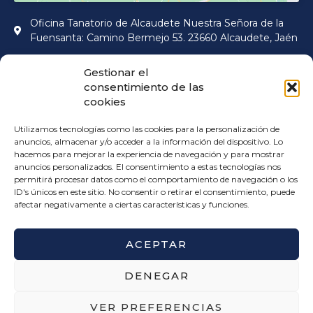
Oficina Tanatorio de Alcaudete Nuestra Señora de la
Fuensanta: Camino Bermejo 53. 23660 Alcaudete, Jaén
Gestionar el
consentimiento de las
cookies
Utilizamos tecnologías como las cookies para la personalización de
anuncios, almacenar y/o acceder a la información del dispositivo. Lo
Haz clic para aceptar las
hacemos para mejorar la experiencia de navegación y para mostrar
cookies de márketing y
anuncios personalizados. El consentimiento a estas tecnologías nos
permitir este contenido
permitirá procesar datos como el comportamiento de navegación o los
ID's únicos en este sitio. No consentir o retirar el consentimiento, puede
afectar negativamente a ciertas características y funciones.
ACEPTAR
DENEGAR
Contacto Funeraria y Tanatorio en
VER PREFERENCIAS